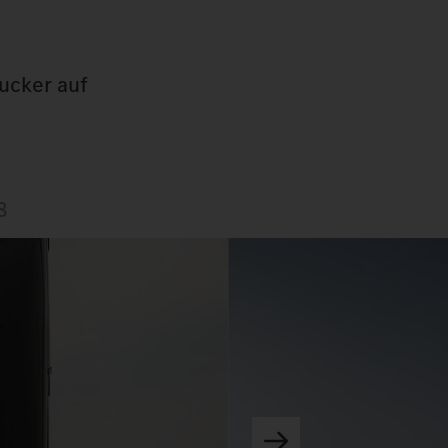
gucker auf
8